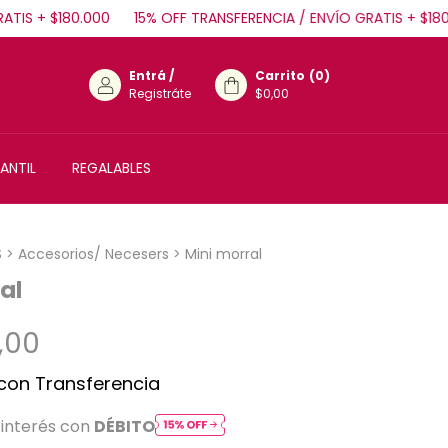
S + $180.000
15% OFF TRANSFERENCIA / ENVÍO GRATIS + $180.00
Entrá
/
Carrito
(
0
)
Registráte
$0,00
ANTIL
REGALABLES
S
>
Accesorios/ Necesers
>
Mini morral
al
,00
con
Transferencia
 interés con
DÉBITO