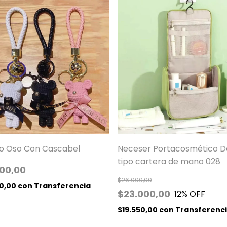
ro Oso Con Cascabel
Neceser Portacosmético De
tipo cartera de mano 028
000,00
$26.000,00
00,00
con
Transferencia
$23.000,00
12
% OFF
$19.550,00
con
Transferenc