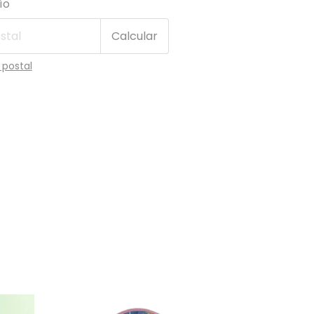
ío
Calcular
 postal