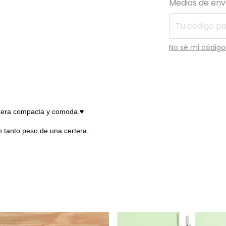
Medios de env
No sé mi código
manera compacta y comoda.♥
 cn tanto peso de una certera.