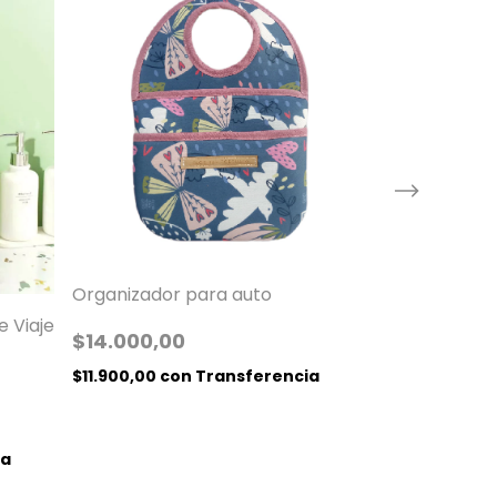
Organizador para auto
 Viaje
Set De Viaje
$14.000,00
$7.000,00
$11.900,00
con
Transferencia
$5.950,00
co
ia