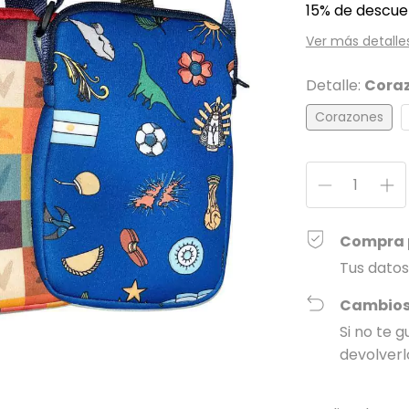
15% de descue
Ver más detalle
Detalle:
Cora
Corazones
Compra 
Tus datos
Cambios
Si no te 
devolverl
Entregas para el