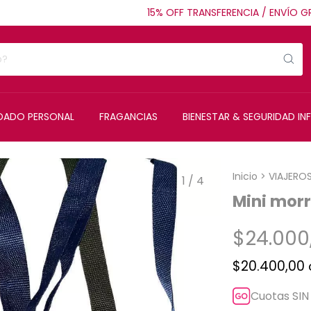
15% OFF TRANSFERENCIA / ENVÍO GRATI
IDADO PERSONAL
FRAGANCIAS
BIENESTAR & SEGURIDAD INF
Inicio
>
VIAJERO
1
/
4
Mini morr
$24.000
$20.400,00
Cuotas SIN