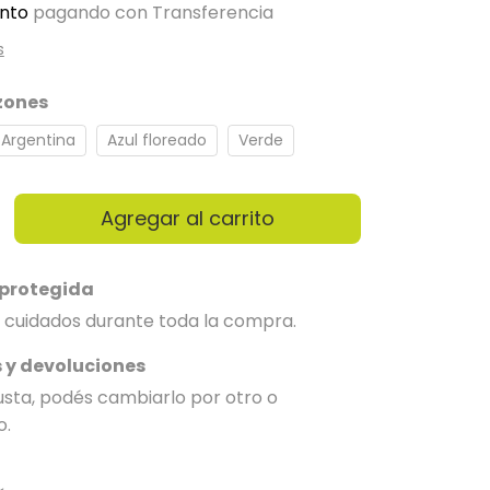
nto
pagando con Transferencia
s
zones
Argentina
Azul floreado
Verde
protegida
 cuidados durante toda la compra.
 y devoluciones
gusta, podés cambiarlo por otro o
o.
 CP:
Cambiar CP