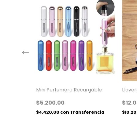
Mini Perfumero Recargable
 Gel Para
Llave
alor
$5.200,00
$12.
$4.420,00
con
Transferencia
$10.2
erencia