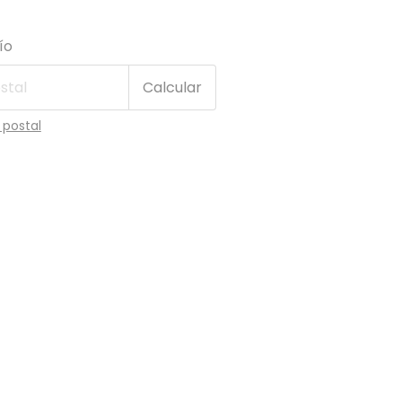
 CP:
Cambiar CP
ío
Calcular
 postal