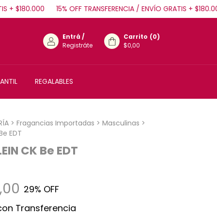
+ $180.000
15% OFF TRANSFERENCIA / ENVÍO GRATIS + $180.000
Entrá
/
Carrito
(
0
)
Registráte
$0,00
ANTIL
REGALABLES
RÍA
>
Fragancias Importadas
>
Masculinas
>
 Be EDT
EIN CK Be EDT
,00
29
% OFF
con
Transferencia