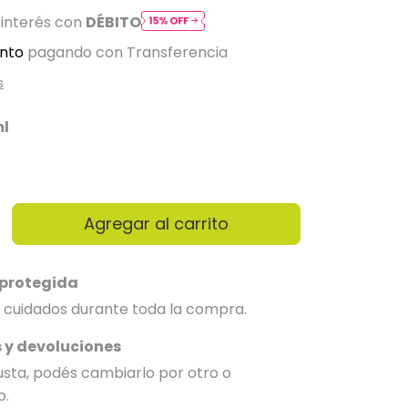
 interés con
DÉBITO
nto
pagando con Transferencia
s
l
protegida
 cuidados durante toda la compra.
 y devoluciones
gusta, podés cambiarlo por otro o
o.