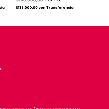
$220.000,
cia
$136.000,00
con
Transferencia
$187.000,00
to