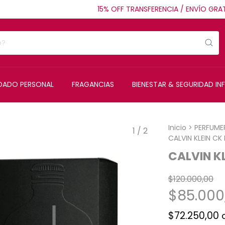
15% OFF TRANSFERENCIA / ENVÍO GRATIS 
IDADO PERSONAL
FRAGANCIAS
BIENESTAR & SEGURIDAD INF
Inicio
>
PERFUME
1
/
2
CALVIN KLEIN CK
CALVIN KL
$120.000,00
$85.000
$72.250,00