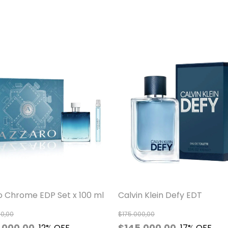
o Chrome EDP Set x 100 ml
Calvin Klein Defy EDT
0,00
$175.000,00
.000,00
$145.000,00
12
% OFF
17
% OFF