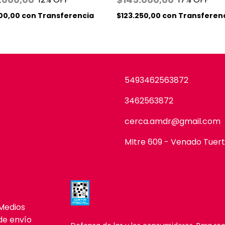
500,00
con
Transferencia
$123.250,00
con
Transferen
5493462563872
3462563872
cerca.amdr@gmail.com
MItre 609 - Venado Tuer
Medios
de envío