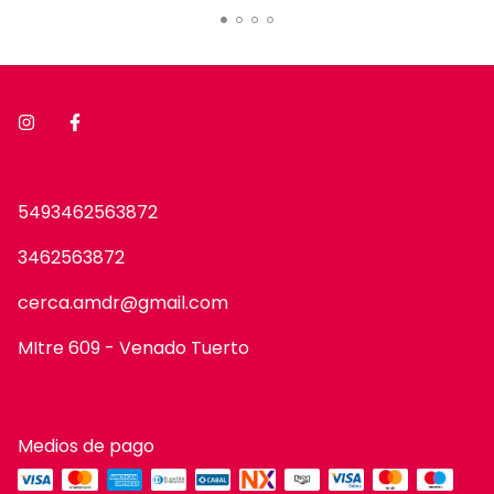
5493462563872
3462563872
cerca.amdr@gmail.com
MItre 609 - Venado Tuerto
Medios de pago