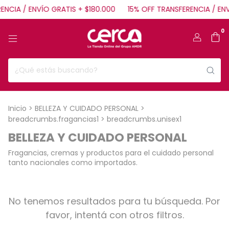
ENCIA / ENVÍO GRATIS + $180.000
15% OFF TRANSFERENCIA / ENV
0
Inicio
>
BELLEZA Y CUIDADO PERSONAL
>
breadcrumbs.fragancias1
>
breadcrumbs.unisex1
BELLEZA Y CUIDADO PERSONAL
Fragancias, cremas y productos para el cuidado personal
tanto nacionales como importados.
No tenemos resultados para tu búsqueda. Por
favor, intentá con otros filtros.