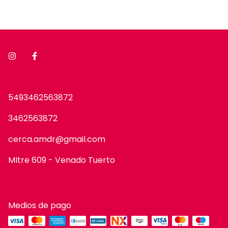
5493462563872
3462563872
cerca.amdr@gmail.com
MItre 609 - Venado Tuerto
Medios de pago